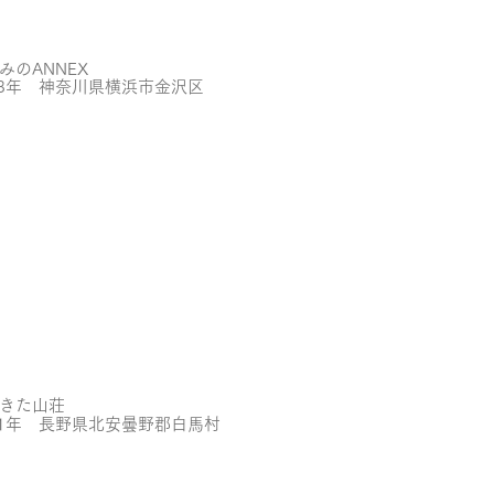
みのANNEX
23年 神奈川県横浜市金沢区
きた山荘
21年 長野県北安曇野郡白馬村