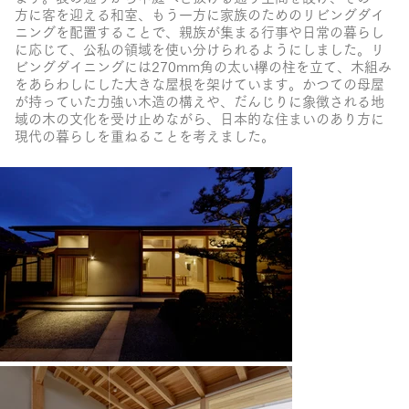
方に客を迎える和室、もう一方に家族のためのリビングダイ
ニングを配置することで、親族が集まる行事や日常の暮らし
に応じて、公私の領域を使い分けられるようにしました。リ
ビングダイニングには270mm角の太い欅の柱を立て、木組み
をあらわしにした大きな屋根を架けています。かつての母屋
が持っていた力強い木造の構えや、だんじりに象徴される地
域の木の文化を受け止めながら、日本的な住まいのあり方に
現代の暮らしを重ねることを考えました。