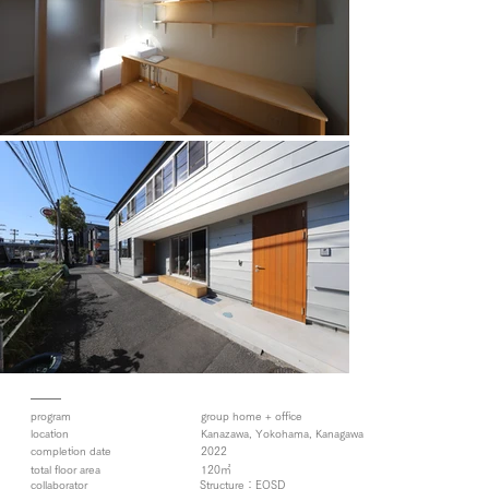
program
group home + office
location
Kanazawa, Yokohama, Kanagawa
completion date
2022
total floor area
120㎡
Structure：EQSD
collaborator